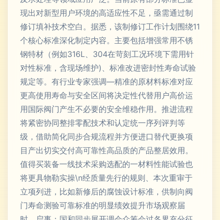
现出对新型用户环境的高适应性不足，亟需通过制
修订填补技术空白。据悉，该制修订工作计划围绕11
个核心标准深化制定内容。主要包括增强常用不锈
钢特材（例如316L、304在苛刻工况环境下需用针
对性标准，含现场维护)、标准改进密封性寿命试验
规定等。有行业专家强调—精准的原材料标准对应
更高使用寿命与安全区间将决定性代替用户高价运
用国际阀门产生不必要的安全维稳作用。推进流程
将紧密协同整排零配技术和认定统一序列评判等
级，借助简化同步合规流程并方便进口替代更换项
目产出切实交付高可靠性高品质的产品整居效用。
值得买装备一线技术采购选配的一材料性能试验也
将更具物勒实操\n经质量先行的规则、本次重审于
立项列进，比如新修后的腐蚀设计标准，供制向阀
门寿命测验可靠标准的明显绩效提升市场观察届
时，启事；国和同步展开调会众筹会过各界充分征