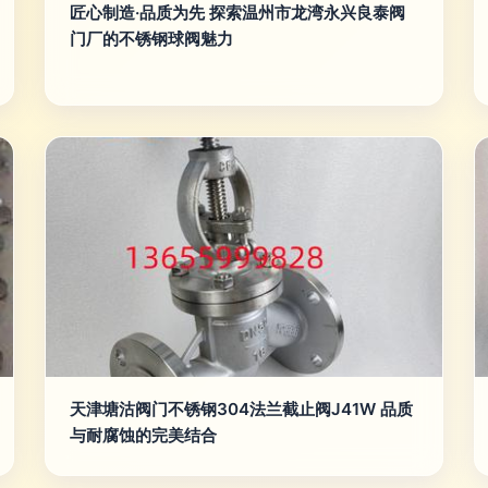
匠心制造·品质为先 探索温州市龙湾永兴良泰阀
门厂的不锈钢球阀魅力
天津塘沽阀门不锈钢304法兰截止阀J41W 品质
与耐腐蚀的完美结合