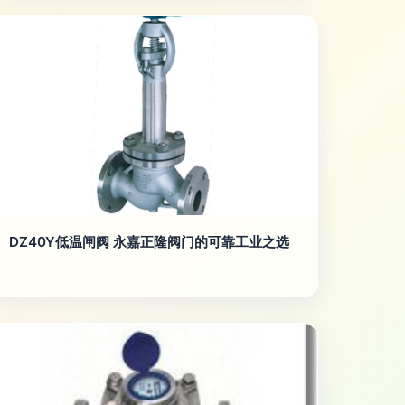
DZ40Y低温闸阀 永嘉正隆阀门的可靠工业之选